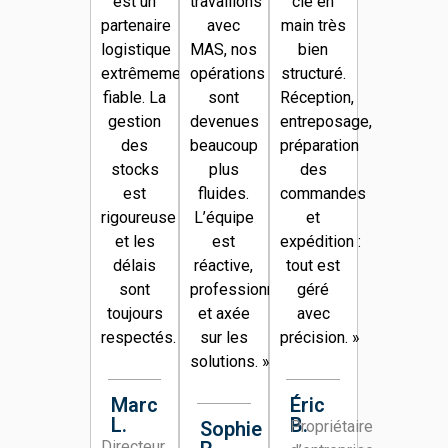
est un
travaillons
clé en
partenaire
avec
main très
logistique
MAS, nos
bien
extrêmement
opérations
structuré.
fiable. La
sont
Réception,
gestion
devenues
entreposage,
des
beaucoup
préparation
stocks
plus
des
est
fluides.
commandes
rigoureuse
L’équipe
et
et les
est
expédition :
délais
réactive,
tout est
sont
professionnelle
géré
toujours
et axée
avec
respectés.
»
sur les
précision.
»
solutions.
»
Marc
Éric
L.
B.
Sophie
Propriétaire
Directeur