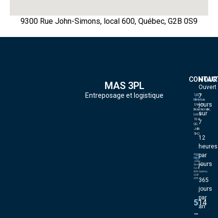
9300 Rue John-Simons, local 600,
Québec, G2B 0S9
CONTAC
HOUR
MAS 3PL
Ouvert
Entreposage et logistique
7
1375
Newton
jours
Street
Boucherville,
sur
Local
104,
7
QC,
J4B
5H2
12
heures
par
9300
Rue
John-
jours
Simons,
local
600,
Québec,
G2B
365
0S9
jours
par
514
an
–