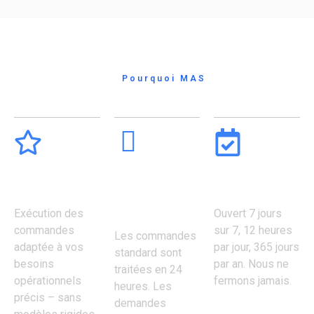
Pourquoi MAS
Conçu pour les entreprises qui ne peuvent pas se
permettre d'attendre.
Flexibilité
Vitesse
Toujours
totale
et
disponibl
efficacité
Exécution des
Ouvert 7 jours
commandes
sur 7, 12 heures
Les commandes
adaptée à vos
par jour, 365 jours
standard sont
besoins
par an. Nous ne
traitées en 24
opérationnels
fermons jamais.
heures. Les
précis – sans
demandes