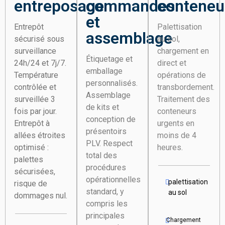
entreposage
commandes
conteneu
et
Entrepôt
Palettisation
assemblage
sécurisé sous
au sol,
surveillance
chargement en
Étiquetage et
24h/24 et 7j/7.
direct et
emballage
Température
opérations de
personnalisés.
contrôlée et
transbordement.
Assemblage
surveillée 3
Traitement des
de kits et
fois par jour.
conteneurs
conception de
Entrepôt à
urgents en
présentoirs
allées étroites
moins de 4
PLV. Respect
optimisé :
heures.
total des
palettes
procédures
sécurisées,
opérationnelles
palettisation
risque de
standard, y
au sol
dommages nul.
compris les
principales
Chargement