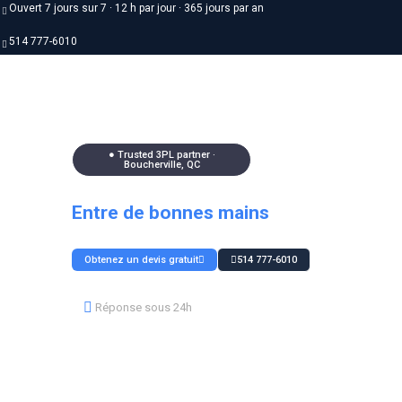
Ouvert 7 jours sur 7 · 12 h par jour · 365 jours par an
514 777-6010
● Trusted 3PL partner ·
Boucherville, QC
Votre logistique
Entre de bonnes mains
Entreposage, préparation de commandes et ré
Obtenez un devis gratuit
514 777-6010
Réponse sous 24h